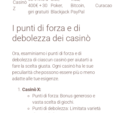
Casinò
400€ + 30
Poker,
Bitcoin,
Curacao
Z
giri gratuiti
Blackjack
PayPal
I punti di forza e di
debolezza dei casinò
Ora, esaminiamo i punti di forza e di
debolezza di ciascun casinò per aiutarti a
fare la scelta giusta. Ogni casinò ha le sue
peculiarità che possono essere più o meno
adatte alle tue esigenze.
Casinò X:
Punti di forza: Bonus generoso e
vasta scelta di giochi.
Punti di debolezza: Limitata varietà