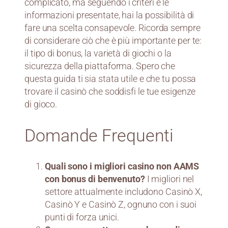
complicato, ma seguendo i criteri e le
informazioni presentate, hai la possibilità di
fare una scelta consapevole. Ricorda sempre
di considerare ciò che è più importante per te:
il tipo di bonus, la varietà di giochi o la
sicurezza della piattaforma. Spero che
questa guida ti sia stata utile e che tu possa
trovare il casinò che soddisfi le tue esigenze
di gioco.
Domande Frequenti
Quali sono i migliori casino non AAMS
con bonus di benvenuto?
I migliori nel
settore attualmente includono Casinò X,
Casinò Y e Casinò Z, ognuno con i suoi
punti di forza unici.