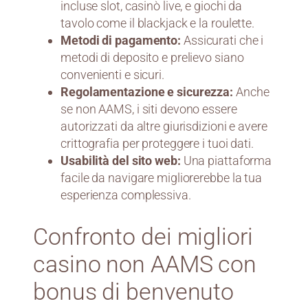
incluse slot, casinò live, e giochi da
tavolo come il blackjack e la roulette.
Metodi di pagamento:
Assicurati che i
metodi di deposito e prelievo siano
convenienti e sicuri.
Regolamentazione e sicurezza:
Anche
se non AAMS, i siti devono essere
autorizzati da altre giurisdizioni e avere
crittografia per proteggere i tuoi dati.
Usabilità del sito web:
Una piattaforma
facile da navigare migliorerebbe la tua
esperienza complessiva.
Confronto dei migliori
casino non AAMS con
bonus di benvenuto