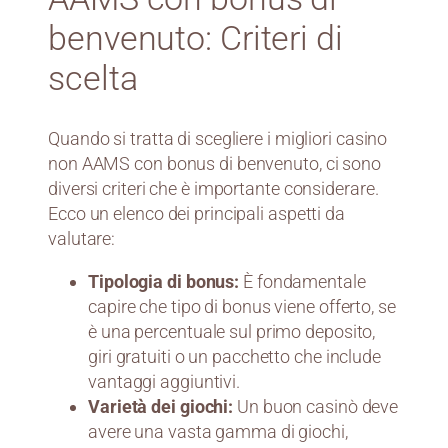
benvenuto: Criteri di
scelta
Quando si tratta di scegliere i migliori casino
non AAMS con bonus di benvenuto, ci sono
diversi criteri che è importante considerare.
Ecco un elenco dei principali aspetti da
valutare:
Tipologia di bonus:
È fondamentale
capire che tipo di bonus viene offerto, se
è una percentuale sul primo deposito,
giri gratuiti o un pacchetto che include
vantaggi aggiuntivi.
Varietà dei giochi:
Un buon casinò deve
avere una vasta gamma di giochi,