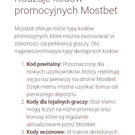
promocyjnych Mostbet
Mostbet oferuje różne typy kodów
promocyjnych, które można zastosować w
zależności od preferencji graczy. Oto
najpowszechniejsze typy dostępnych kodów:
Kod powitalny:
Przeznaczony dla
nowych użytkowników, którzy rejestrują
się po raz pierwszy na stronie Mostbet.
Dzięki niemu można uzyskać bonus od
pierwszego depozytu.
Kody dla lojalnych graczy:
Stali klienci
mogą liczyć na różne promocje oraz
bonusy, które są regularnie
aktualizowane przez Mostbet.
Kody sezonowe:
W trakcie określonych