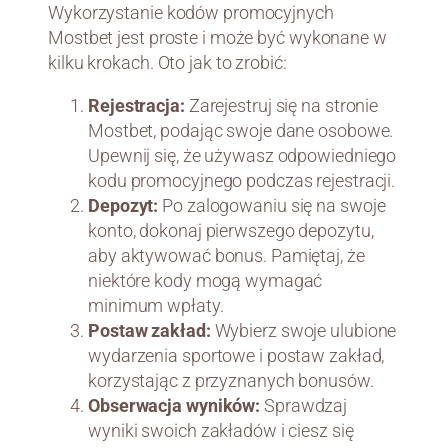
Wykorzystanie kodów promocyjnych
Mostbet jest proste i może być wykonane w
kilku krokach. Oto jak to zrobić:
Rejestracja:
Zarejestruj się na stronie
Mostbet, podając swoje dane osobowe.
Upewnij się, że używasz odpowiedniego
kodu promocyjnego podczas rejestracji.
Depozyt:
Po zalogowaniu się na swoje
konto, dokonaj pierwszego depozytu,
aby aktywować bonus. Pamiętaj, że
niektóre kody mogą wymagać
minimum wpłaty.
Postaw zakład:
Wybierz swoje ulubione
wydarzenia sportowe i postaw zakład,
korzystając z przyznanych bonusów.
Obserwacja wyników:
Sprawdzaj
wyniki swoich zakładów i ciesz się