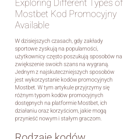
Exploring Different Types of
Mostbet Kod Promocyjny
Available
W dzisiejszych czasach, gdy zakłady
sportowe zyskują na popularności,
użytkownicy często poszukują sposobów na
zwiększenie swoich szans na wygraną.
Jednym z najskuteczniejszych sposobów
jest wykorzystanie kodów promocyjnych
Mostbet. W tym artykule przyjrzymy się
różnym typom kodów promocyjnych
dostępnych na platformie Mostbet, ich
działaniu oraz korzyściom, jakie mogą
przynieść nowym i stałym graczom.
Rodzaje kodów