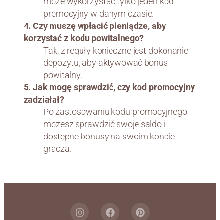
może wykorzystać tylko jeden kod
promocyjny w danym czasie.
4. Czy muszę wpłacić pieniądze, aby
korzystać z kodu powitalnego?
Tak, z reguły konieczne jest dokonanie
depozytu, aby aktywować bonus
powitalny.
5. Jak mogę sprawdzić, czy kod promocyjny
zadziałał?
Po zastosowaniu kodu promocyjnego
możesz sprawdzić swoje saldo i
dostępne bonusy na swoim koncie
gracza.