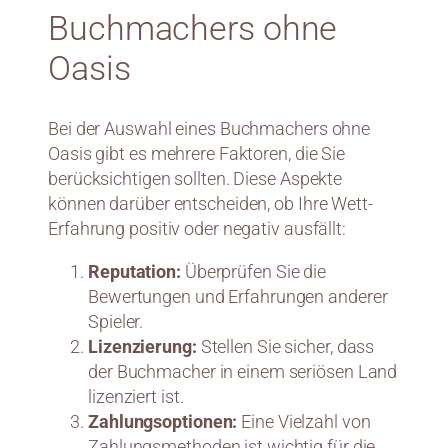
Buchmachers ohne
Oasis
Bei der Auswahl eines Buchmachers ohne
Oasis gibt es mehrere Faktoren, die Sie
berücksichtigen sollten. Diese Aspekte
können darüber entscheiden, ob Ihre Wett-
Erfahrung positiv oder negativ ausfällt:
Reputation:
Überprüfen Sie die
Bewertungen und Erfahrungen anderer
Spieler.
Lizenzierung:
Stellen Sie sicher, dass
der Buchmacher in einem seriösen Land
lizenziert ist.
Zahlungsoptionen:
Eine Vielzahl von
Zahlungsmethoden ist wichtig für die