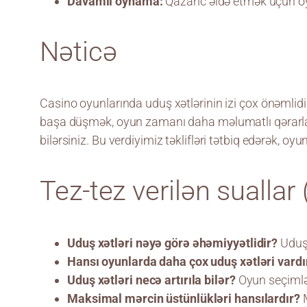
Davamlı oynama:
Qazanc əldə etmək üçün oyu
Nəticə
Casino oyunlarında uduş xətlərinin izi çox önəmlidi
başa düşmək, oyun zamanı daha məlumatlı qərarlar
bilərsiniz. Bu verdiyimiz təklifləri tətbiq edərək, oyu
Tez-tez verilən suallar
Uduş xətləri nəyə görə əhəmiyyətlidir?
Uduş 
Hansı oyunlarda daha çox uduş xətləri vardı
Uduş xətləri necə artırıla bilər?
Oyun seçimləri
Maksimal mərcin üstünlükləri hansılardır?
M