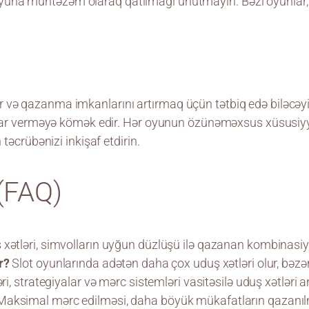
na müntəzəm olaraq qatılmağı unutmayın. Bəzi oyunlar, va
r və qazanma imkanlarını artırmaq üçün tətbiq edə biləcəyin
 verməyə kömək edir. Hər oyunun özünəməxsus xüsusiyyətl
n təcrübənizi inkişaf etdirin.
 (FAQ)
xətləri, simvolların uyğun düzlüşü ilə qazanan kombinasiy
r?
Slot oyunlarında adətən daha çox uduş xətləri olur, bəz
, strategiyalar və mərc sistemləri vasitəsilə uduş xətləri artı
aksimal mərc edilməsi, daha böyük mükafatların qazanılmas