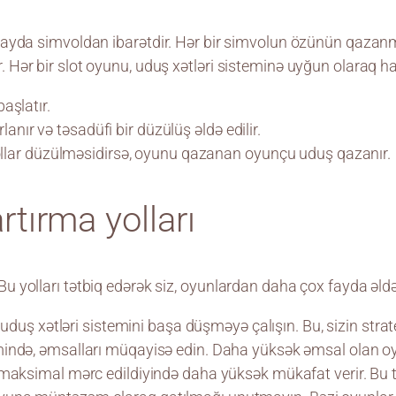
n sayda simvoldan ibarətdir. Hər bir simvolun özünün qaza
 Hər bir slot oyunu, uduş xətləri sisteminə uyğun olaraq haz
aşlatır.
lanır və təsadüfi bir düzülüş əldə edilir.
ollar düzülməsidirsə, oyunu qazanan oyunçu uduş qazanır.
tırma yolları
u yolları tətbiq edərək siz, oyunlardan daha çox fayda əldə 
uduş xətləri sistemini başa düşməyə çalışın. Bu, sizin stra
ndə, əmsalları müqayisə edin. Daha yüksək əmsal olan oy
 maksimal mərc edildiyində daha yüksək mükafat verir. Bu t