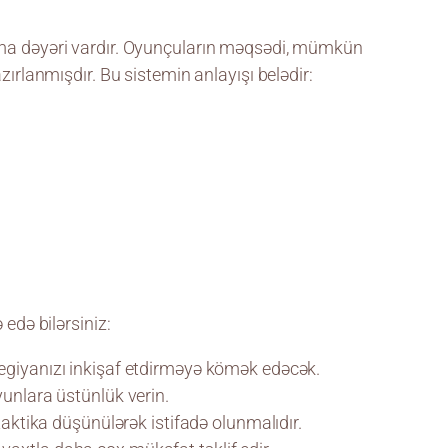
nma dəyəri vardır. Oyunçuların məqsədi, mümkün
ırlanmışdır. Bu sistemin anlayışı belədir:
edə bilərsiniz:
tegiyanızı inkişaf etdirməyə kömək edəcək.
unlara üstünlük verin.
aktika düşünülərək istifadə olunmalıdır.