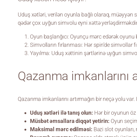
Uduş xətləri, verilən oyunla bağlı olaraq, müəyyə
qədər çox uyğun simvolu eyni xəttə yerləşdirməkdir.
Oyun başlanğıcı: Oyunçu mərc edərək oyunu b
Simvolların fırlanması: Hər spin’de simvollar fır
Yayılma: Uduş xəttinin şərtlərinə uyğun simv
Qazanma imkanlarını ar
Qazanma imkanlarını artırmağın bir neçə yolu var. B
Uduş xətləri ilə tanış olun:
Hər bir oyunun öz 
Müsbət əmsallara diqqət yetirin:
Oyun seçimi
Maksimal mərc edilməsi:
Bəzi slot oyunları,