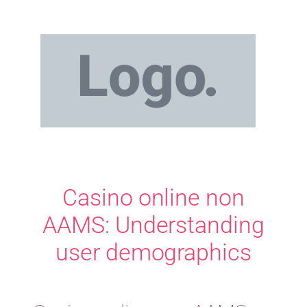
Casino online non
AAMS: Understanding
user demographics