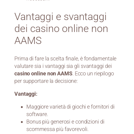
Vantaggi e svantaggi
dei casino online non
AAMS
Prima di fare la scelta finale, è fondamentale
valutare sia i vantaggi sia gli svantaggi dei
casino online non AAMS
. Ecco un riepilogo
per supportare la decisione:
Vantaggi:
Maggiore varietà di giochi e fornitori di
software.
Bonus più generosi e condizioni di
scommessa più favorevoli.