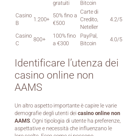
gratuiti
Bitcoin
Carte di
Casino
50% fino a
1.200+
Credito,
4.2/5
B
€500
Neteller
Casino
100% fino
PayPal,
800+
4.0/5
C
a €300
Bitcoin
Identificare l’utenza dei
casino online non
AAMS
Un altro aspetto importante è capire le varie
demografie degli utenti dei
casino online non
AAMS
. Ogni tipologia di utente ha preferenze,
aspettative e necessità che influenzano le
loro scelte. Ecco come si possono