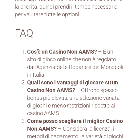
la priorità, quindi prendi il tempo necessario
per valutare tutte le opzioni.
FAQ
Cos’è un Casino Non AAMS?
– È un
sito di gioco online che non è regolato
dall’Agenzia delle Dogane e dei Monopoli
in Italia.
Quali sono i vantaggi di giocare su un
Casino Non AAMS?
– Offrono spesso
bonus più elevati, una selezione variata
di giochi e meno restrizioni rispetto ai
casino AAMS.
Come posso scegliere il miglior Casino
Non AAMS?
– Considera la licenza, i
metodi di pagamento, la varietà di giochi