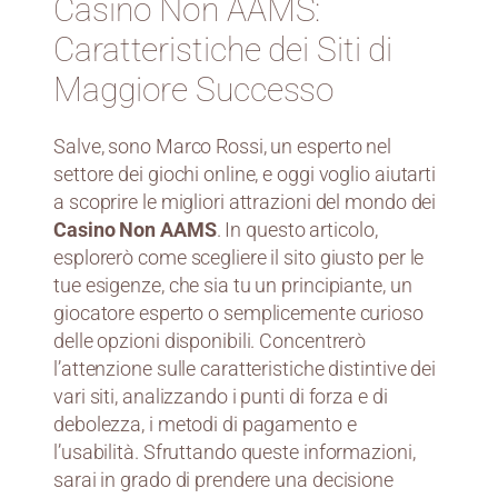
Casino Non AAMS:
Caratteristiche dei Siti di
Maggiore Successo
Salve, sono Marco Rossi, un esperto nel
settore dei giochi online, e oggi voglio aiutarti
a scoprire le migliori attrazioni del mondo dei
Casino Non AAMS
. In questo articolo,
esplorerò come scegliere il sito giusto per le
tue esigenze, che sia tu un principiante, un
giocatore esperto o semplicemente curioso
delle opzioni disponibili. Concentrerò
l’attenzione sulle caratteristiche distintive dei
vari siti, analizzando i punti di forza e di
debolezza, i metodi di pagamento e
l’usabilità. Sfruttando queste informazioni,
sarai in grado di prendere una decisione