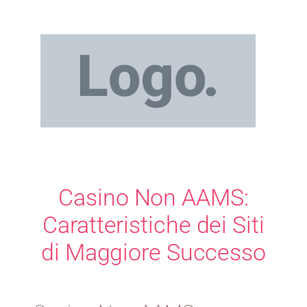
Casino Non AAMS:
Caratteristiche dei Siti
di Maggiore Successo