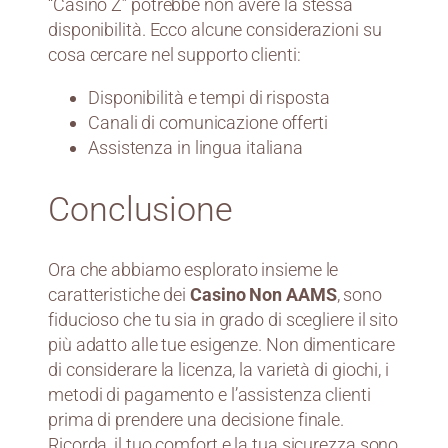
“Casino Z” potrebbe non avere la stessa
disponibilità. Ecco alcune considerazioni su
cosa cercare nel supporto clienti:
Disponibilità e tempi di risposta
Canali di comunicazione offerti
Assistenza in lingua italiana
Conclusione
Ora che abbiamo esplorato insieme le
caratteristiche dei
Casino Non AAMS
, sono
fiducioso che tu sia in grado di scegliere il sito
più adatto alle tue esigenze. Non dimenticare
di considerare la licenza, la varietà di giochi, i
metodi di pagamento e l’assistenza clienti
prima di prendere una decisione finale.
Ricorda, il tuo comfort e la tua sicurezza sono