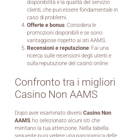
disponibilità e la qualità del servizio
clienti, che può essere fondamentale in
caso di problemi.
Offerte e bonus
: Considera le
promozioni disponibili e se sono
vantaggiose rispetto ai siti AAMS.
Recensioni e reputazione
: Fai una
ricerca sulle recensioni degli utenti e
sulla reputazione del casinò online.
Confronto tra i migliori
Casino Non AAMS
Dopo aver esaminato diversi
Casino Non
AAMS
, ho selezionato alcuni siti che
meritano la tua attenzione. Nella tabella
seguente puoi vedere una panoramica delle