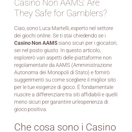
Casino Non AAMS: Are
They Safe for Gamblers?
Ciao, sono Luca Martelli, esperto nel settore
dei giochi online. Se ti stai chiedendo se i
Casino Non AAMS
siano sicuri per i giocatori,
sei nel posto giusto. In questo articolo,
esplorerò vari aspetti delle piattaforme non
regolamentate da AAMS (Amministrazione
Autonoma dei Monopoli di Stato) e fornirò
suggerimenti su come scegliere il miglior sito
per le tue esigenze di gioco. È fondamentale
riuscire a differenziare tra siti affidabili e quelli
meno sicuri per garantire un’esperienza di
gioco positiva.
Che cosa sono i Casino