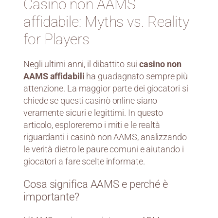
Casino non AAMS
affidabile: Myths vs. Reality
for Players
Negli ultimi anni, il dibattito sui
casino non
AAMS affidabili
ha guadagnato sempre più
attenzione. La maggior parte dei giocatori si
chiede se questi casinò online siano
veramente sicuri e legittimi. In questo
articolo, esploreremo i miti e le realtà
riguardanti i casinò non AAMS, analizzando
le verità dietro le paure comuni e aiutando i
giocatori a fare scelte informate.
Cosa significa AAMS e perché è
importante?