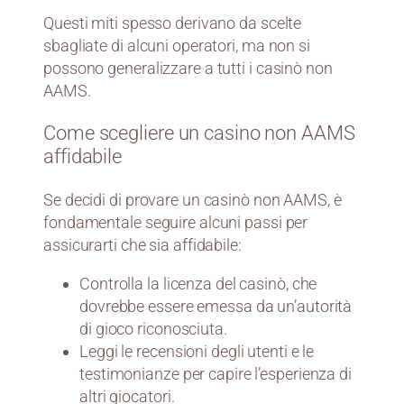
Questi miti spesso derivano da scelte
sbagliate di alcuni operatori, ma non si
possono generalizzare a tutti i casinò non
AAMS.
Come scegliere un casino non AAMS
affidabile
Se decidi di provare un casinò non AAMS, è
fondamentale seguire alcuni passi per
assicurarti che sia affidabile:
Controlla la licenza del casinò, che
dovrebbe essere emessa da un’autorità
di gioco riconosciuta.
Leggi le recensioni degli utenti e le
testimonianze per capire l’esperienza di
altri giocatori.